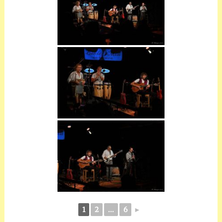
1
2
...
6
►