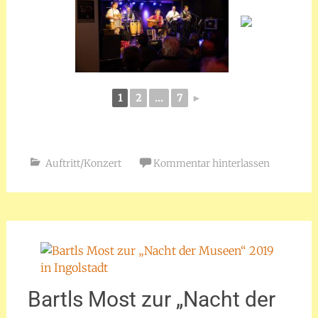
1
2
...
7
►
Auftritt/Konzert
Kommentar hinterlassen
Bartls Most zur „Nacht der