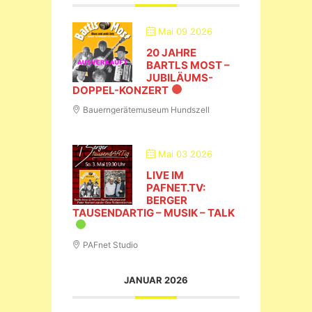
Mai 09 2026
20 JAHRE
BARTLS MOST –
JUBILÄUMS-
DOPPEL-KONZERT
Bauerngerätemuseum Hundszell
Mai 03 2026
LIVE IM
PAFNET.TV:
BERGER
TAUSENDARTIG – MUSIK – TALK
PAFnet Studio
JANUAR 2026