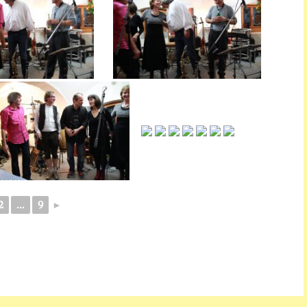
2
...
9
►