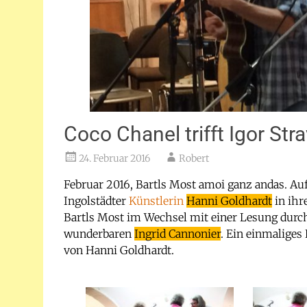
Coco Chanel trifft Igor Str
24. Februar 2016
Robert
Februar 2016, Bartls Most amoi ganz andas. Auf 
Ingolstädter
Künstlerin
Hanni Goldhardt
in ihr
Bartls Most im Wechsel mit einer Lesung durch
wunderbaren
Ingrid Cannonier
. Ein einmaliges
von Hanni Goldhardt.