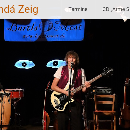
ndá Zeig
Termine
CD „Arme S