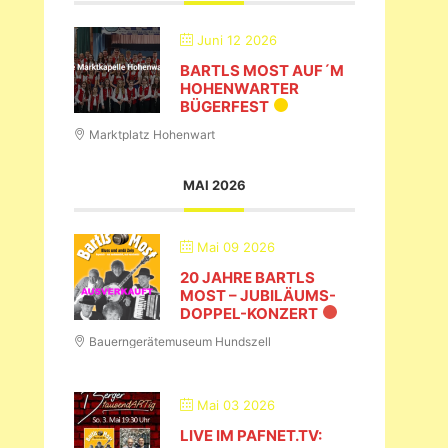
Juni 12 2026
BARTLS MOST AUF´M
HOHENWARTER
BÜGERFEST
Marktplatz Hohenwart
MAI 2026
Mai 09 2026
20 JAHRE BARTLS
MOST – JUBILÄUMS-
DOPPEL-KONZERT
Bauerngerätemuseum Hundszell
Mai 03 2026
LIVE IM PAFNET.TV: